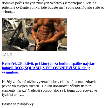
domova počas dlhých zimných večerov (samozrejme v lete na
príjemné cvičenie vonku, kde budete mať svoju posilňovňu stále so
sebou)...
12
Oct
Rebríček 20 aktivít, pri ktorých za hodinu spálite najviac
kalórií. BOX, SQUASH, VESLOVANIE či SEX nie je
výnimkou.
Každý z nás má túžbu vyzerať dobre, cítiť sa fit a mať zdravie
pevne vo svojich rukách . Čo tak dosahovať všetky tieto tri
elementy naraz? Najlepší spôsob, ako sa k tomu dopracovať je
fyzická aktiv...
Posledné príspevky