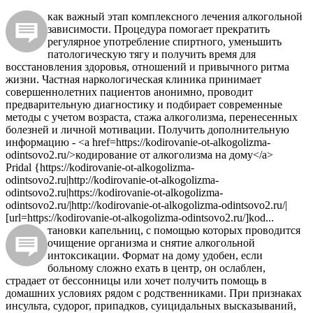
как важный этап комплексного лечения алкогольной
зависимости. Процедура помогает прекратить
регулярное употребление спиртного, уменьшить
патологическую тягу и получить время для
восстановления здоровья, отношений и привычного ритма
жизни. Частная наркологическая клиника принимает
совершеннолетних пациентов анонимно, проводит
предварительную диагностику и подбирает современные
методы с учетом возраста, стажа алкоголизма, перенесенных
болезней и личной мотивации. Получить дополнительную
информацию - <a href=https://kodirovanie-ot-alkogolizma-
odintsovo2.ru/>кодирование от алкоголизма на дому</a>
Pridal {https://kodirovanie-ot-alkogolizma-
odintsovo2.ru|http://kodirovanie-ot-alkogolizma-
odintsovo2.ru|https://kodirovanie-ot-alkogolizma-
odintsovo2.ru/|http://kodirovanie-ot-alkogolizma-odintsovo2.ru/|
[url=https://kodirovanie-ot-alkogolizma-odintsovo2.ru/]kod...
тановки капельниц, с помощью которых проводится
очищение организма и снятие алкогольной
интоксикации. Формат на дому удобен, если
больному сложно ехать в центр, он ослаблен,
страдает от бессонницы или хочет получить помощь в
домашних условиях рядом с родственниками. При признаках
инсульта, судорог, припадков, суицидальных высказываний,