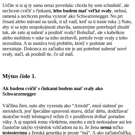
Určite si si aj ty sama neraz povedala: chcela by som schudnúť, ale
nechcem cvičiť s činkami,
lebo budem mať veľké svaly
, stehná,
ramená a nechcem predsa vyzerať ako Schwarzenegger. No pri
česaní alebo mávaní na taxík, ti už vadí, keď sa ti trasie ruka :) Nato,
aby si sa tejto nespokojnosti zbavila, samozrejme potrebuješ zhodiť
tuk, ale zato aj nabrať a posilniť svaly! Bohužiaľ, ale s kabelkou
alebo mobilom v ruke sa toho nezbavíš, pretože tvoje svaly z toho
nezosilnia. A tu nastáva tvoj problém, ktorý v podstate ani
neexistuje. Dokonca zo začiatku nie je ani potrebné naberať nové
svaly, stačí, ak posilníš tie, čo už máš.
Mýtus číslo 1.
Ak budem cvičiť s činkami budem mať svaly ako
Schwarzenegger
Väčšina žien, nato aby vyzerala ako “Arnold”, musí siahnuť po
steroidoch, jesť špeciálne upravenú stravu, držať diétu, dodržiavať
skutočne tvrdý tréningový režim či v posilňovni dvíhať poriadne
váhy. A aj napriek tomu všetkému, mnoho z nich nedosiahne ani len
čiastočne takýto výsledok vzhľadom na to, že žena
nemá
toľko
testosterónu
a ženská genetika je proste “iná”. A ako začiatočníčka,