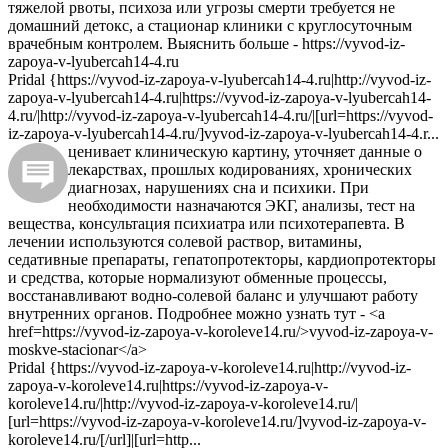
тяжелой рвоты, психоза или угрозы смерти требуется не
домашний детокс, а стационар клиники с круглосуточным
врачебным контролем. Выяснить больше - https://vyvod-iz-
zapoya-v-lyubercah14-4.ru
Pridal {https://vyvod-iz-zapoya-v-lyubercah14-4.ru|http://vyvod-iz-
zapoya-v-lyubercah14-4.ru|https://vyvod-iz-zapoya-v-lyubercah14-
4.ru/|http://vyvod-iz-zapoya-v-lyubercah14-4.ru/|[url=https://vyvod-
iz-zapoya-v-lyubercah14-4.ru/]vyvod-iz-zapoya-v-lyubercah14-4.r...
ценивает клиническую картину, уточняет данные о
лекарствах, прошлых кодированиях, хронических
диагнозах, нарушениях сна и психики. При
необходимости назначаются ЭКГ, анализы, тест на
вещества, консультация психиатра или психотерапевта. В
лечении используются солевой раствор, витамины,
седативные препараты, гепатопротекторы, кардиопротекторы
и средства, которые нормализуют обменные процессы,
восстанавливают водно-солевой баланс и улучшают работу
внутренних органов. Подробнее можно узнать тут - <a
href=https://vyvod-iz-zapoya-v-koroleve14.ru/>vyvod-iz-zapoya-v-
moskve-stacionar</a>
Pridal {https://vyvod-iz-zapoya-v-koroleve14.ru|http://vyvod-iz-
zapoya-v-koroleve14.ru|https://vyvod-iz-zapoya-v-
koroleve14.ru/|http://vyvod-iz-zapoya-v-koroleve14.ru/|
[url=https://vyvod-iz-zapoya-v-koroleve14.ru/]vyvod-iz-zapoya-v-
koroleve14.ru/[/url]|[url=http...