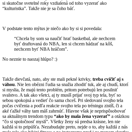
si skutočne svetelné roky vzdialená od toho vyzerať ako
“kulturistka”. Takže nie je sa čoho báť.
V podstate tento mýtus je niečo ako by si si povedala:
“Chcela by som sa naučiť hrať basketbal, ale nechcem
byť draftovaná do NBA, len si chcem hádzať na kôš,
nechcem byť NBA hráčom”.
No neznie to naozaj hlúpo? :)
Takže dievčatá, nato, aby ste mali pekné krivky,
treba cvičiť aj s
váhou
. Nie len obézni ľudia sa snažia zhodiť tuk, ale aj chudí, ktorí
si myslia, že majú tento problém, pritom potrebujú len posilniť
svalstvo. A tak ako všetci, aj ty musíš prijať svoj typ tela, byť so
sebou spokojná a vedieť čo sama chceš. Pri sledovaní svojho tela
počas cvičenia a podľa reakcie svojho tela po tréningu zistíš, či a
aké ťažké váhy tam máš zahrnúť. Hlavne však je neprispôsobovať
sa aktuálnym trendom typu
“ako by mala žena vyzerať”
a otázkou
“čo si spoločnosť myslí”. Všetky ženy sú predsa krásne, len nie
každá si to pripúšťa. Nezabudajte preto, nejde o to, aby každá z nás