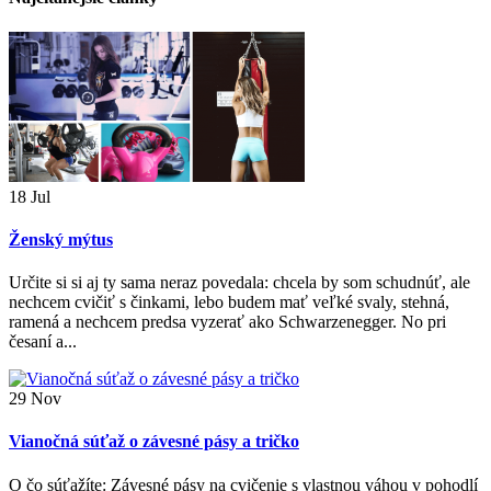
18
Jul
Ženský mýtus
Určite si si aj ty sama neraz povedala: chcela by som schudnúť, ale
nechcem cvičiť s činkami, lebo budem mať veľké svaly, stehná,
ramená a nechcem predsa vyzerať ako Schwarzenegger. No pri
česaní a...
29
Nov
Vianočná súťaž o závesné pásy a tričko
O čo súťažíte: Závesné pásy na cvičenie s vlastnou váhou v pohodlí