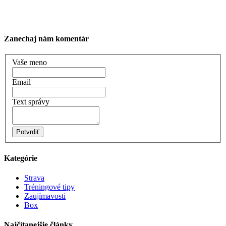
Zanechaj nám komentár
Vaše meno
Email
Text správy
Potvrdiť
Kategórie
Strava
Tréningové tipy
Zaujímavosti
Box
Najčítanejšie články