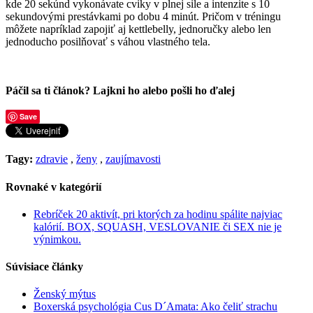
kde 20 sekúnd vykonávate cviky v plnej sile a intenzite s 10
sekundovými prestávkami po dobu 4 minút. Pričom v tréningu
môžete napríklad zapojiť aj kettlebelly, jednoručky alebo len
jednoducho posilňovať s váhou vlastného tela.
Páčil sa ti článok? Lajkni ho alebo pošli ho ďalej
Save
Tagy:
zdravie
,
ženy
,
zaujímavosti
Rovnaké v kategórií
Rebríček 20 aktivít, pri ktorých za hodinu spálite najviac
kalórií. BOX, SQUASH, VESLOVANIE či SEX nie je
výnimkou.
Súvisiace články
Ženský mýtus
Boxerská psychológia Cus D´Amata: Ako čeliť strachu