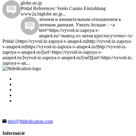
globe.ne.jp
Pridal References: Venlo Casino Einzahlung
www2a.biglobe.ne.jp...
лением и внимательным отношением к
личным данным. Узнать больше - <a
href=https://vyvod-iz-zapoya-v-
anape4.ru/>вывод из запоя круглосуточно</a>
Pridal {https://vyvod-iz-zapoya-v-anape4.ru|http://vyvod-iz-zapoya-
v-anape4.ru|https://vyvod-iz-zapoya-v-anape4.ru/|http://vyvod-iz-
zapoya-v-anape4.ru/|[url=https://vyvod-iz-zapoya-v-
anape4.ru/]vyvod-iz-zapoya-v-anape4.ru/[/url]|[url=https://vyvod-iz-
zapoya-v-an...
info@fitdedication.com
Informácie