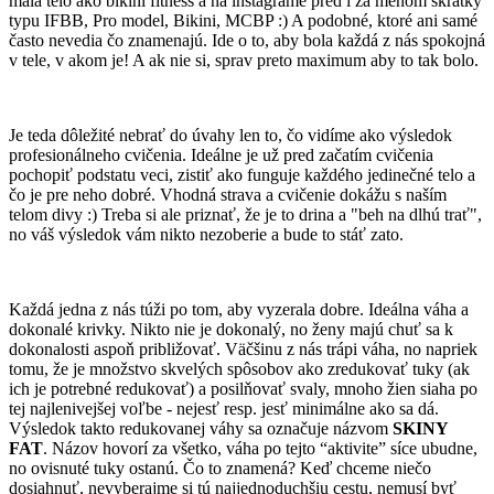
mala telo ako bikini fitness a na instagrame pred i za menom skratky
typu IFBB, Pro model, Bikini, MCBP :) A podobné, ktoré ani samé
často nevedia čo znamenajú. Ide o to, aby bola každá z nás spokojná
v tele, v akom je! A ak nie si, sprav preto maximum aby to tak bolo.
Je teda dôležité nebrať do úvahy len to, čo vidíme ako výsledok
profesionálneho cvičenia. Ideálne je už pred začatím cvičenia
pochopiť podstatu veci, zistiť ako funguje každého jedinečné telo a
čo je pre neho dobré. Vhodná strava a cvičenie dokážu s naším
telom divy :) Treba si ale priznať, že je to drina a "beh na dlhú trať",
no váš výsledok vám nikto nezoberie a bude to stáť zato.
Každá jedna z nás túži po tom, aby vyzerala dobre. Ideálna váha a
dokonalé krivky. Nikto nie je dokonalý, no ženy majú chuť sa k
dokonalosti aspoň približovať. Väčšinu z nás trápi váha, no napriek
tomu, že je množstvo skvelých spôsobov ako zredukovať tuky (ak
ich je potrebné redukovať) a posilňovať svaly, mnoho žien siaha po
tej najlenivejšej voľbe - nejesť resp. jesť minimálne ako sa dá.
Výsledok takto redukovanej váhy sa označuje názvom
SKINY
FAT
. Názov hovorí za všetko, váha po tejto “aktivite” síce ubudne,
no ovisnuté tuky ostanú. Čo to znamená? Keď chceme niečo
dosiahnuť, nevyberajme si tú najjednoduchšiu cestu, nemusí byť