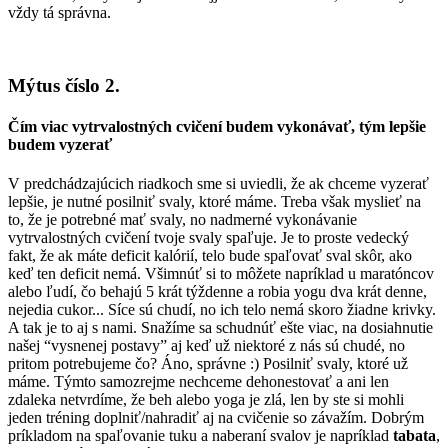
vždy tá správna.
Mýtus číslo 2.
Čím viac vytrvalostných cvičení budem vykonávať, tým lepšie
budem vyzerať
V predchádzajúcich riadkoch sme si uviedli, že ak chceme vyzerať
lepšie, je nutné posilniť svaly, ktoré máme. Treba však myslieť na
to, že je potrebné mať svaly, no nadmerné vykonávanie
vytrvalostných cvičení tvoje svaly spaľuje. Je to proste vedecký
fakt, že ak máte deficit kalórií, telo bude spaľovať sval skôr, ako
keď ten deficit nemá. Všimnúť si to môžete napríklad u maratóncov
alebo ľudí, čo behajú 5 krát týždenne a robia yogu dva krát denne,
nejedia cukor... Síce sú chudí, no ich telo nemá skoro žiadne krivky.
A tak je to aj s nami. Snažíme sa schudnúť ešte viac, na dosiahnutie
našej “vysnenej postavy” aj keď už niektoré z nás sú chudé, no
pritom potrebujeme čo? Áno, správne :) Posilniť svaly, ktoré už
máme. Týmto samozrejme nechceme dehonestovať a ani len
zdaleka netvrdíme, že beh alebo yoga je zlá, len by ste si mohli
jeden tréning doplniť/nahradiť aj na cvičenie so závažím. Dobrým
príkladom na spaľovanie tuku a naberaní svalov je napríklad
tabata
,