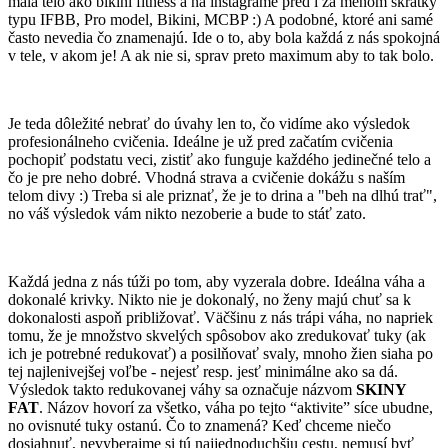
mala telo ako bikini fitness a na instagrame pred i za menom skratky
typu IFBB, Pro model, Bikini, MCBP :) A podobné, ktoré ani samé
často nevedia čo znamenajú. Ide o to, aby bola každá z nás spokojná
v tele, v akom je! A ak nie si, sprav preto maximum aby to tak bolo.
Je teda dôležité nebrať do úvahy len to, čo vidíme ako výsledok
profesionálneho cvičenia. Ideálne je už pred začatím cvičenia
pochopiť podstatu veci, zistiť ako funguje každého jedinečné telo a
čo je pre neho dobré. Vhodná strava a cvičenie dokážu s naším
telom divy :) Treba si ale priznať, že je to drina a "beh na dlhú trať",
no váš výsledok vám nikto nezoberie a bude to stáť zato.
Každá jedna z nás túži po tom, aby vyzerala dobre. Ideálna váha a
dokonalé krivky. Nikto nie je dokonalý, no ženy majú chuť sa k
dokonalosti aspoň približovať. Väčšinu z nás trápi váha, no napriek
tomu, že je množstvo skvelých spôsobov ako zredukovať tuky (ak
ich je potrebné redukovať) a posilňovať svaly, mnoho žien siaha po
tej najlenivejšej voľbe - nejesť resp. jesť minimálne ako sa dá.
Výsledok takto redukovanej váhy sa označuje názvom
SKINY
FAT
. Názov hovorí za všetko, váha po tejto “aktivite” síce ubudne,
no ovisnuté tuky ostanú. Čo to znamená? Keď chceme niečo
dosiahnuť, nevyberajme si tú najjednoduchšiu cestu, nemusí byť