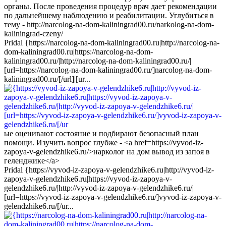
органы. После проведения процедур врач дает рекомендации
по дальнейшему наблюдению и реабилитации. Углубиться в
тему - http://narcolog-na-dom-kaliningrad00.ru/narkolog-na-dom-
kaliningrad-czeny/
Pridal {https://narcolog-na-dom-kaliningrad00.ru|http://narcolog-na-
dom-kaliningrad00.ru|https://narcolog-na-dom-
kaliningrad00.ru/|http://narcolog-na-dom-kaliningrad00.ru/|
[url=https://narcolog-na-dom-kaliningrad00.ru/]narcolog-na-dom-
kaliningrad00.ru/[/url]|[ur...
ые оценивают состояние и подбирают безопасный план
помощи. Изучить вопрос глубже - <a href=https://vyvod-iz-
zapoya-v-gelendzhike6.ru/>нарколог на дом вывод из запоя в
геленджике</a>
Pridal {https://vyvod-iz-zapoya-v-gelendzhike6.ru|http://vyvod-iz-
zapoya-v-gelendzhike6.ru|https://vyvod-iz-zapoya-v-
gelendzhike6.ru/|http://vyvod-iz-zapoya-v-gelendzhike6.ru/|
[url=https://vyvod-iz-zapoya-v-gelendzhike6.ru/]vyvod-iz-zapoya-v-
gelendzhike6.ru/[/ur...