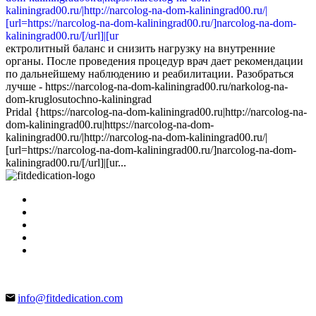
ектролитный баланс и снизить нагрузку на внутренние
органы. После проведения процедур врач дает рекомендации
по дальнейшему наблюдению и реабилитации. Разобраться
лучше - https://narcolog-na-dom-kaliningrad00.ru/narkolog-na-
dom-kruglosutochno-kaliningrad
Pridal {https://narcolog-na-dom-kaliningrad00.ru|http://narcolog-na-
dom-kaliningrad00.ru|https://narcolog-na-dom-
kaliningrad00.ru/|http://narcolog-na-dom-kaliningrad00.ru/|
[url=https://narcolog-na-dom-kaliningrad00.ru/]narcolog-na-dom-
kaliningrad00.ru/[/url]|[ur...
info@fitdedication.com