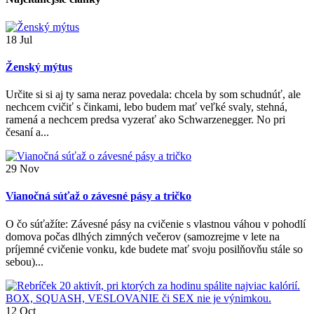
18
Jul
Ženský mýtus
Určite si si aj ty sama neraz povedala: chcela by som schudnúť, ale
nechcem cvičiť s činkami, lebo budem mať veľké svaly, stehná,
ramená a nechcem predsa vyzerať ako Schwarzenegger. No pri
česaní a...
29
Nov
Vianočná súťaž o závesné pásy a tričko
O čo súťažíte: Závesné pásy na cvičenie s vlastnou váhou v pohodlí
domova počas dlhých zimných večerov (samozrejme v lete na
príjemné cvičenie vonku, kde budete mať svoju posilňovňu stále so
sebou)...
12
Oct