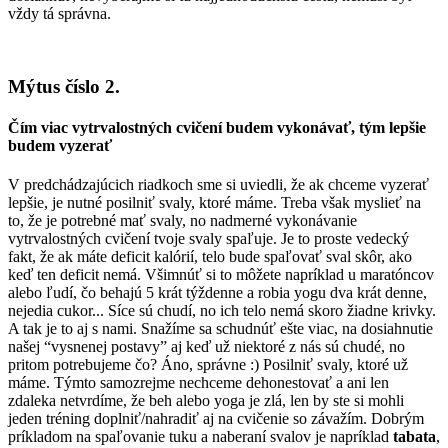
vždy tá správna.
Mýtus číslo 2.
Čím viac vytrvalostných cvičení budem vykonávať, tým lepšie
budem vyzerať
V predchádzajúcich riadkoch sme si uviedli, že ak chceme vyzerať
lepšie, je nutné posilniť svaly, ktoré máme. Treba však myslieť na
to, že je potrebné mať svaly, no nadmerné vykonávanie
vytrvalostných cvičení tvoje svaly spaľuje. Je to proste vedecký
fakt, že ak máte deficit kalórií, telo bude spaľovať sval skôr, ako
keď ten deficit nemá. Všimnúť si to môžete napríklad u maratóncov
alebo ľudí, čo behajú 5 krát týždenne a robia yogu dva krát denne,
nejedia cukor... Síce sú chudí, no ich telo nemá skoro žiadne krivky.
A tak je to aj s nami. Snažíme sa schudnúť ešte viac, na dosiahnutie
našej “vysnenej postavy” aj keď už niektoré z nás sú chudé, no
pritom potrebujeme čo? Áno, správne :) Posilniť svaly, ktoré už
máme. Týmto samozrejme nechceme dehonestovať a ani len
zdaleka netvrdíme, že beh alebo yoga je zlá, len by ste si mohli
jeden tréning doplniť/nahradiť aj na cvičenie so závažím. Dobrým
príkladom na spaľovanie tuku a naberaní svalov je napríklad
tabata
,