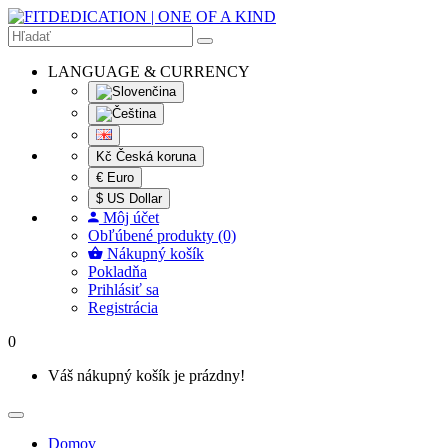
LANGUAGE & CURRENCY
Kč Česká koruna
€ Euro
$ US Dollar
Môj účet
Obľúbené produkty (0)
Nákupný košík
Pokladňa
Prihlásiť sa
Registrácia
0
Váš nákupný košík je prázdny!
Domov