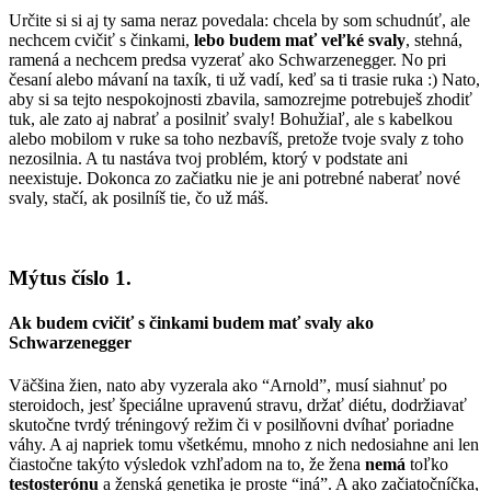
Určite si si aj ty sama neraz povedala: chcela by som schudnúť, ale
nechcem cvičiť s činkami,
lebo budem mať veľké svaly
, stehná,
ramená a nechcem predsa vyzerať ako Schwarzenegger. No pri
česaní alebo mávaní na taxík, ti už vadí, keď sa ti trasie ruka :) Nato,
aby si sa tejto nespokojnosti zbavila, samozrejme potrebuješ zhodiť
tuk, ale zato aj nabrať a posilniť svaly! Bohužiaľ, ale s kabelkou
alebo mobilom v ruke sa toho nezbavíš, pretože tvoje svaly z toho
nezosilnia. A tu nastáva tvoj problém, ktorý v podstate ani
neexistuje. Dokonca zo začiatku nie je ani potrebné naberať nové
svaly, stačí, ak posilníš tie, čo už máš.
Mýtus číslo 1.
Ak budem cvičiť s činkami budem mať svaly ako
Schwarzenegger
Väčšina žien, nato aby vyzerala ako “Arnold”, musí siahnuť po
steroidoch, jesť špeciálne upravenú stravu, držať diétu, dodržiavať
skutočne tvrdý tréningový režim či v posilňovni dvíhať poriadne
váhy. A aj napriek tomu všetkému, mnoho z nich nedosiahne ani len
čiastočne takýto výsledok vzhľadom na to, že žena
nemá
toľko
testosterónu
a ženská genetika je proste “iná”. A ako začiatočníčka,