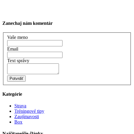
Zanechaj nám komentár
Vaše meno
Email
Text správy
Potvrdiť
Kategórie
Strava
Tréningové tipy
Zaujímavosti
Box
Najčítanejšie články