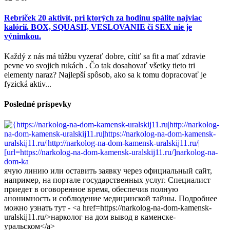
Rebríček 20 aktivít, pri ktorých za hodinu spálite najviac
kalórií. BOX, SQUASH, VESLOVANIE či SEX nie je
výnimkou.
Každý z nás má túžbu vyzerať dobre, cítiť sa fit a mať zdravie
pevne vo svojich rukách . Čo tak dosahovať všetky tieto tri
elementy naraz? Najlepší spôsob, ako sa k tomu dopracovať je
fyzická aktiv...
Posledné príspevky
ячую линию или оставить заявку через официальный сайт,
например, на портале государственных услуг. Специалист
приедет в оговоренное время, обеспечив полную
анонимность и соблюдение медицинской тайны. Подробнее
можно узнать тут - <a href=https://narkolog-na-dom-kamensk-
uralskij11.ru/>нарколог на дом вывод в каменске-
уральском</a>