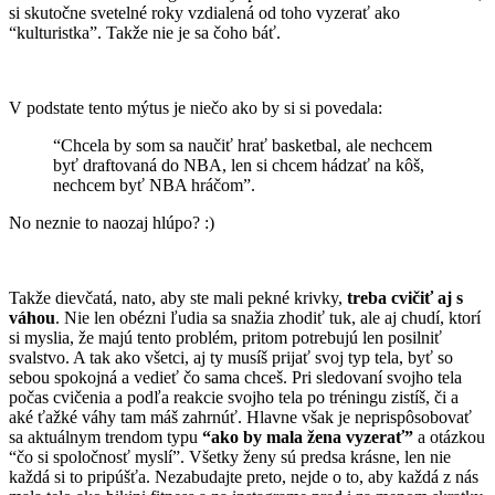
si skutočne svetelné roky vzdialená od toho vyzerať ako
“kulturistka”. Takže nie je sa čoho báť.
V podstate tento mýtus je niečo ako by si si povedala:
“Chcela by som sa naučiť hrať basketbal, ale nechcem
byť draftovaná do NBA, len si chcem hádzať na kôš,
nechcem byť NBA hráčom”.
No neznie to naozaj hlúpo? :)
Takže dievčatá, nato, aby ste mali pekné krivky,
treba cvičiť aj s
váhou
. Nie len obézni ľudia sa snažia zhodiť tuk, ale aj chudí, ktorí
si myslia, že majú tento problém, pritom potrebujú len posilniť
svalstvo. A tak ako všetci, aj ty musíš prijať svoj typ tela, byť so
sebou spokojná a vedieť čo sama chceš. Pri sledovaní svojho tela
počas cvičenia a podľa reakcie svojho tela po tréningu zistíš, či a
aké ťažké váhy tam máš zahrnúť. Hlavne však je neprispôsobovať
sa aktuálnym trendom typu
“ako by mala žena vyzerať”
a otázkou
“čo si spoločnosť myslí”. Všetky ženy sú predsa krásne, len nie
každá si to pripúšťa. Nezabudajte preto, nejde o to, aby každá z nás