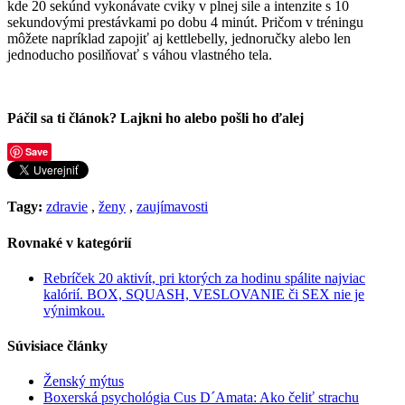
kde 20 sekúnd vykonávate cviky v plnej sile a intenzite s 10
sekundovými prestávkami po dobu 4 minút. Pričom v tréningu
môžete napríklad zapojiť aj kettlebelly, jednoručky alebo len
jednoducho posilňovať s váhou vlastného tela.
Páčil sa ti článok? Lajkni ho alebo pošli ho ďalej
Save
Tagy:
zdravie
,
ženy
,
zaujímavosti
Rovnaké v kategórií
Rebríček 20 aktivít, pri ktorých za hodinu spálite najviac
kalórií. BOX, SQUASH, VESLOVANIE či SEX nie je
výnimkou.
Súvisiace články
Ženský mýtus
Boxerská psychológia Cus D´Amata: Ako čeliť strachu