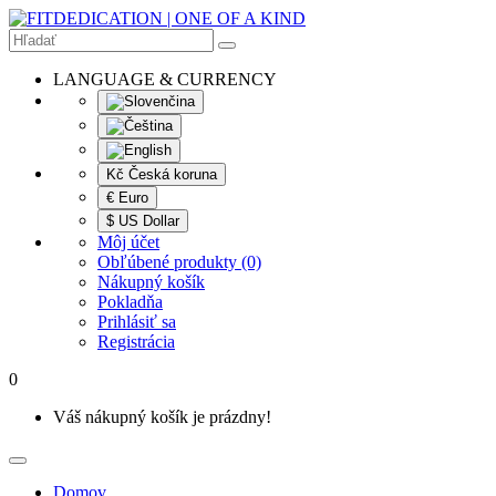
LANGUAGE & CURRENCY
Kč Česká koruna
€ Euro
$ US Dollar
Môj účet
Obľúbené produkty (0)
Nákupný košík
Pokladňa
Prihlásiť sa
Registrácia
0
Váš nákupný košík je prázdny!
Domov