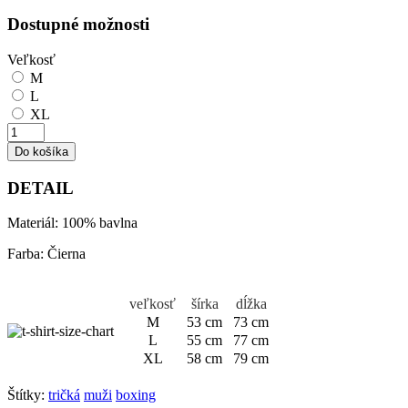
Dostupné možnosti
Veľkosť
M
L
XL
Do košíka
DETAIL
Materiál: 100% bavlna
Farba: Čierna
veľkosť
šírka
dĺžka
M
53 cm
73 cm
L
55 cm
77 cm
XL
58 cm
79 cm
Štítky:
tričká
muži
boxing