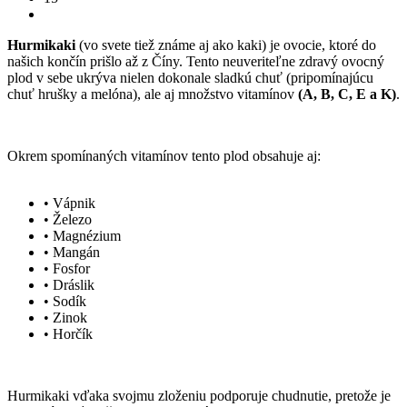
Hurmikaki
(vo svete tiež známe aj ako kaki) je ovocie, ktoré do
našich končín prišlo až z Číny. Tento neuveriteľne zdravý ovocný
plod v sebe ukrýva nielen dokonale sladkú chuť (pripomínajúcu
chuť hrušky a melóna), ale aj množstvo vitamínov
(A, B, C, E a K)
.
Okrem spomínaných vitamínov tento plod obsahuje aj:
• Vápnik
• Železo
• Magnézium
• Mangán
• Fosfor
• Dráslik
• Sodík
• Zinok
• Horčík
Hurmikaki vďaka svojmu zloženiu podporuje chudnutie, pretože je