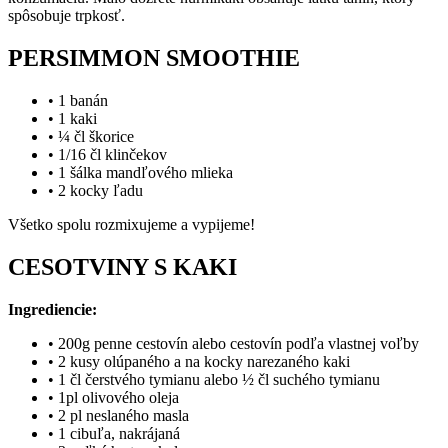
spôsobuje trpkosť.
PERSIMMON SMOOTHIE
• 1 banán
• 1 kaki
• ¼ čl škorice
• 1/16 čl klinčekov
• 1 šálka mandľového mlieka
• 2 kocky ľadu
Všetko spolu rozmixujeme a vypijeme!
CESOTVINY S KAKI
Ingrediencie:
• 200g penne cestovín alebo cestovín podľa vlastnej voľby
• 2 kusy olúpaného a na kocky narezaného kaki
• 1 čl čerstvého tymianu alebo ½ čl suchého tymianu
• 1pl olivového oleja
• 2 pl neslaného masla
• 1 cibuľa, nakrájaná