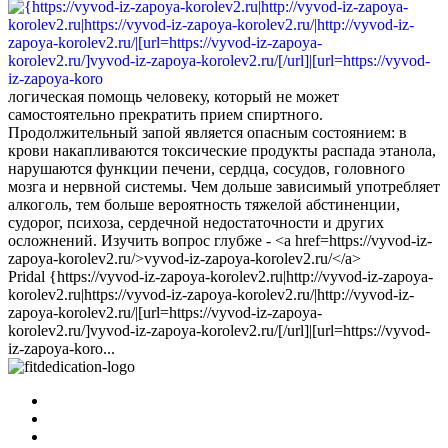
логическая помощь человеку, который не может
самостоятельно прекратить прием спиртного.
Продолжительный запой является опасным состоянием: в
крови накапливаются токсические продукты распада этанола,
нарушаются функции печени, сердца, сосудов, головного
мозга и нервной системы. Чем дольше зависимый употребляет
алкоголь, тем больше вероятность тяжелой абстиненции,
судорог, психоза, сердечной недостаточности и других
осложнений. Изучить вопрос глубже - <a href=https://vyvod-iz-
zapoya-korolev2.ru/>vyvod-iz-zapoya-korolev2.ru/</a>
Pridal {https://vyvod-iz-zapoya-korolev2.ru|http://vyvod-iz-zapoya-
korolev2.ru|https://vyvod-iz-zapoya-korolev2.ru/|http://vyvod-iz-
zapoya-korolev2.ru/|[url=https://vyvod-iz-zapoya-
korolev2.ru/]vyvod-iz-zapoya-korolev2.ru/[/url]|[url=https://vyvod-
iz-zapoya-koro...