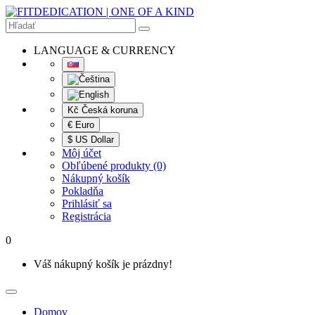
LANGUAGE & CURRENCY
Kč Česká koruna
€ Euro
$ US Dollar
Môj účet
Obľúbené produkty (0)
Nákupný košík
Pokladňa
Prihlásiť sa
Registrácia
0
Váš nákupný košík je prázdny!
Domov