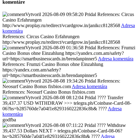
komentáre
Vytvoril
2026-08-09 09:58:20
Pridal
References: Circus
Casino Erfahrungen
http://www.proplay.ru/redirect/vcardgrow.in/janikcc8128568
Adresa
komentára
References: Circus Casino Erfahrungen
http://www.proplay.ru/redirect/vcardgrow.in/janikcc8128568
Vytvoril
2026-08-09 01:36:58
Pridal
References: Frumzi
Casino Bonus ohne Einzahlung https://yandex.com.am/safety?
url=https://smartbusinesscards.in/brendanpinner5
Adresa komentára
References: Frumzi Casino Bonus ohne Einzahlung
https://yandex.com.am/safety?
url=https://smartbusinesscards.in/brendanpinner5
Vytvoril
2026-08-08 19:34:26
Pridal
References:
Neosurf Casino Bonus fixbios.com
Adresa komentára
References: Neosurf Casino Bonus fixbios.com
Vytvoril
2026-08-08 08:12:04
Pridal
???? Transfer
39,437.37 USD WITHDRAW >>> telegra.ph/Coinbase-Card-08-
06?hs=b285760de7a04f1e8293160222836c8b& ????
Adresa
komentára
godfba
Vytvoril
2026-08-08 07:11:22
Pridal
???? Withdraw
39,437.53 Dollars NEXT > telegra.ph/Coinbase-Card-08-06?
hs=b285760de7a04f1e8293160222836c8b& ????
Adresa