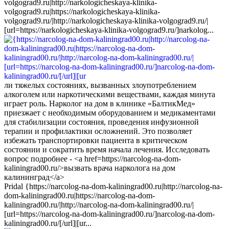
volgograd9.ru|http://narkologicheskaya-klinika-
volgograd9.ru|https://narkologicheskaya-klinika-
volgograd9.ru/|http://narkologicheskaya-klinika-volgograd9.ru/|
[url=https://narkologicheskaya-klinika-volgograd9.ru/]narkolog...
ли тяжелых состояниях, вызванных злоупотреблением
алкоголем или наркотическими веществами, каждая минута
играет роль. Нарколог на дом в клинике «БалтикМед»
приезжает с необходимым оборудованием и медикаментами
для стабилизации состояния, проведения инфузионной
терапии и профилактики осложнений. Это позволяет
избежать транспортировки пациента в критическом
состоянии и сократить время начала лечения. Исследовать
вопрос подробнее - <a href=https://narcolog-na-dom-
kaliningrad00.ru/>вызвать врача нарколога на дом
калининград</a>
Pridal {https://narcolog-na-dom-kaliningrad00.ru|http://narcolog-na-
dom-kaliningrad00.ru|https://narcolog-na-dom-
kaliningrad00.ru/|http://narcolog-na-dom-kaliningrad00.ru/|
[url=https://narcolog-na-dom-kaliningrad00.ru/]narcolog-na-dom-
kaliningrad00.ru/[/url]|[ur...