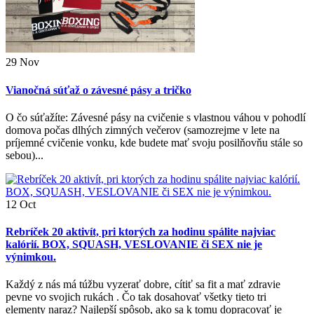
29
Nov
Vianočná súťaž o závesné pásy a tričko
O čo súťažíte: Závesné pásy na cvičenie s vlastnou váhou v pohodlí
domova počas dlhých zimných večerov (samozrejme v lete na
príjemné cvičenie vonku, kde budete mať svoju posilňovňu stále so
sebou)...
12
Oct
Rebríček 20 aktivít, pri ktorých za hodinu spálite najviac
kalórií. BOX, SQUASH, VESLOVANIE či SEX nie je
výnimkou.
Každý z nás má túžbu vyzerať dobre, cítiť sa fit a mať zdravie
pevne vo svojich rukách . Čo tak dosahovať všetky tieto tri
elementy naraz? Najlepší spôsob, ako sa k tomu dopracovať je