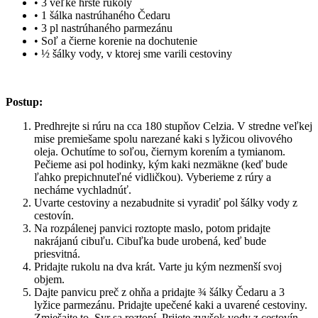
• 3 veľké hrste rukoly
• 1 šálka nastrúhaného Čedaru
• 3 pl nastrúhaného parmezánu
• Soľ a čierne korenie na dochutenie
• ½ šálky vody, v ktorej sme varili cestoviny
Postup:
Predhrejte si rúru na cca 180 stupňov Celzia. V stredne veľkej
mise premiešame spolu narezané kaki s lyžicou olivového
oleja. Ochutíme to soľou, čiernym korením a tymianom.
Pečieme asi pol hodinky, kým kaki nezmäkne (keď bude
ľahko prepichnuteľné vidličkou). Vyberieme z rúry a
necháme vychladnúť.
Uvarte cestoviny a nezabudnite si vyradiť pol šálky vody z
cestovín.
Na rozpálenej panvici roztopte maslo, potom pridajte
nakrájanú cibuľu. Cibuľka bude urobená, keď bude
priesvitná.
Pridajte rukolu na dva krát. Varte ju kým nezmenší svoj
objem.
Dajte panvicu preč z ohňa a pridajte ¾ šálky Čedaru a 3
lyžice parmezánu. Pridajte upečené kaki a uvarené cestoviny.
Zmiešajte to. Syr sa roztopí. Prijete zvyšok vody z cestovín.