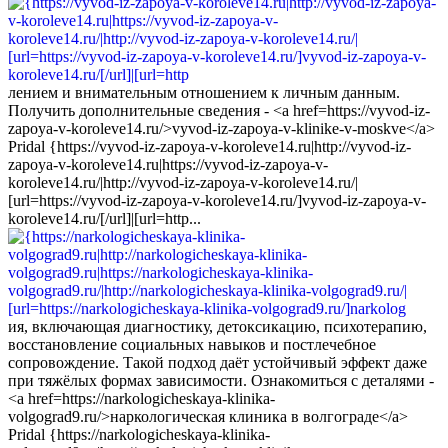
лением и внимательным отношением к личным данным.
Получить дополнительные сведения - <a href=https://vyvod-iz-
zapoya-v-koroleve14.ru/>vyvod-iz-zapoya-v-klinike-v-moskve</a>
Pridal {https://vyvod-iz-zapoya-v-koroleve14.ru|http://vyvod-iz-
zapoya-v-koroleve14.ru|https://vyvod-iz-zapoya-v-
koroleve14.ru/|http://vyvod-iz-zapoya-v-koroleve14.ru/|
[url=https://vyvod-iz-zapoya-v-koroleve14.ru/]vyvod-iz-zapoya-v-
koroleve14.ru/[/url]|[url=http...
ия, включающая диагностику, детоксикацию, психотерапию,
восстановление социальных навыков и постлечебное
сопровождение. Такой подход даёт устойчивый эффект даже
при тяжёлых формах зависимости. Ознакомиться с деталями -
<a href=https://narkologicheskaya-klinika-
volgograd9.ru/>наркологическая клиника в волгограде</a>
Pridal {https://narkologicheskaya-klinika-