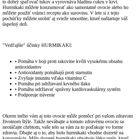
to dobrý spaľovač tukov a vyrovnáva hladinu cukru v krvi.
Hurmikaki môžete konzumovať ako samostatné ovocie alebo ho
môžete použiť vrámci receptu ako surovinu. V lete si z tejto
pochúťky môžete urobiť aj svieže smoothie, ktoré naštartuje váš
úspešný deň.
"Vedľajšie" účinky HURMIKAKI:
• Pomáha v boji proti rakovine kvôli vysokému obsahu
antioxidantov
• Antioxidanty pomáhajú proti starnutiu
• Zvyšuje imunitu vďaka vitamínu C
• Pomáha pri udržiavaní krvného tlaku
• Pomáha udržiavať správny kardiovaskulárny systém
• Podporuje trávenie
Okrem iného vám aj toto ovocie môže pomôcť pri vašom zdravom
životnom štýle. Takže neváhajte a tomuto zdravému ovociu sa
neotáčajte chrbtom, vaše telo sa vám za to poďakuje vo forme
zdravia. Dbajte aj o to, aby bolo hurmikaki vhodne dozreté na
konzumáciu. Málo dozreté hurmikaki obsahuje látku tanín, ktorý