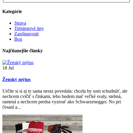
Kategórie
Strava
Tréningové tipy
Zaujímavosti
Box
Najčítanejšie články
18
Jul
Ženský mýtus
Určite si si aj ty sama neraz povedala: chcela by som schudnúť, ale
nechcem cvičiť s činkami, lebo budem mať veľké svaly, stehná,
ramená a nechcem predsa vyzerať ako Schwarzenegger. No pri
česaní a...