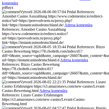
komentára
p48ayx
Vytvoril
2026-08-06 00:57:04
Pridal
References:
Amonbet Casino Auszahlung https://www.codementor.io/redirect-
notice?url=https://perevodvsem.ru/proxy.php?
link=https://instantcasinodeutschland.de/
Adresa komentára
References: Amonbet Casino Auszahlung
https://www.codementor.io/redirect-notice?
url=https://perevodvsem.ru/proxy.php?
link=https://instantcasinodeutschland.de/
Vytvoril
2026-08-05 18:35:44
Pridal
References: Bizzo
Casino Bewertung https://78.cholteth.com/index/d1?
diff=0&utm_source=ogdd&utm_campaign=26607&utm_content=&utm_
url=https://instantcasinodeutschland.d
Adresa komentára
References: Bizzo Casino Bewertung
https://78.cholteth.com/index/d1?
diff=0&utm_source=ogdd&utm_campaign=26607&utm_content=&utm_
url=https://instantcasinodeutschland.de/
Vytvoril
2026-08-02 22:21:35
Pridal
References: Lizaro
Casino Erfahrungen https://s3.amazonaws.com/new-casino/Levant-
Casino-Bewertung.html
Adresa komentára
References: Lizaro Casino Erfahrungen
https://s3.amazonaws.com/new-casino/Levant-Casino-
Bewertung.html
Vytvoril
2026-08-02 04:57:47
Pridal
References: Pistolo