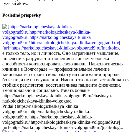
fyzická aktiv...
Posledné príspevky
е только тело, но и личность. Оно затрагивает мышление,
поведение, разрушает отношения и лишает человека
способности контролировать свою жизнь. Наркологическая
клиника в Волгограде — профессиональное лечение
зависимостей строит свою работу на понимании природы
болезни, а не на осуждении. Именно это позволяет добиваться
стойких результатов, восстанавливая пациента физически,
эмоционально и социально. Узнать больше -
https://narkologicheskaya-klinika-volgograd9.ru/chastnaya-
narkologicheskaya-klinika-volgograd
Pridal {https://narkologicheskaya-klinika-
volgograd9.ru|http://narkologicheskaya-klinika-
volgograd9.ru|https://narkologicheskaya-klinika-
volgograd9.ru/|http://narkologicheskaya-klinika-volgograd9.ru/|
[url=https://narkologicheskaya-klinika-volgograd9.ru/]narkolog...