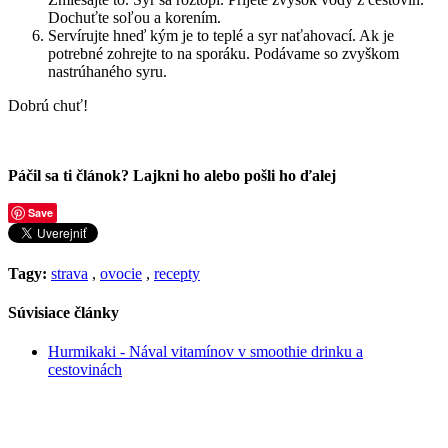
Dochuťte soľou a korením.
Servírujte hneď kým je to teplé a syr naťahovací. Ak je
potrebné zohrejte to na sporáku. Podávame so zvyškom
nastrúhaného syru.
Dobrú chuť!
Páčil sa ti článok? Lajkni ho alebo pošli ho ďalej
Save
Tagy:
strava
,
ovocie
,
recepty
Súvisiace články
Hurmikaki - Nával vitamínov v smoothie drinku a
cestovinách