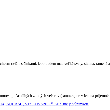
 nechcem cvičiť s činkami, lebo budem mať veľké svaly, stehná, ramená 
domova počas dlhých zimných večerov (samozrejme v lete na príjemné c