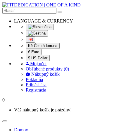
LANGUAGE & CURRENCY
Kč Česká koruna
€ Euro
$ US Dollar
Môj účet
Obľúbené produkty (0)
Nákupný košík
Pokladňa
Prihlásiť sa
Registrácia
0
Váš nákupný košík je prázdny!
Domov