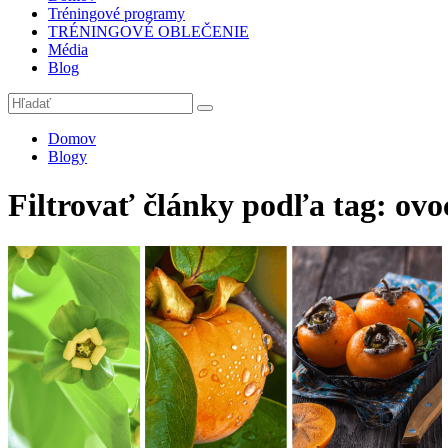
Tréningové programy
TRÉNINGOVÉ OBLEČENIE
Média
Blog
Domov
Blogy
Filtrovať články podľa tag: ovo