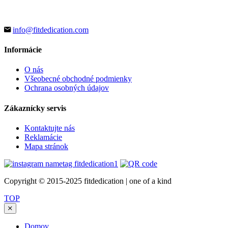
info@fitdedication.com
Informácie
O nás
Všeobecné obchodné podmienky
Ochrana osobných údajov
Zákaznícky servis
Kontaktujte nás
Reklamácie
Mapa stránok
Copyright © 2015-2025 fitdedication | one of a kind
TOP
Domov