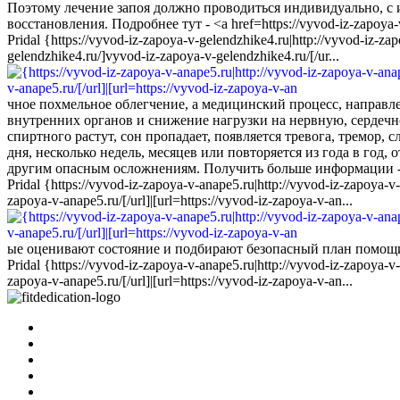
Поэтому лечение запоя должно проводиться индивидуально, с 
восстановления. Подробнее тут - <a href=https://vyvod-iz-zapoy
Pridal {https://vyvod-iz-zapoya-v-gelendzhike4.ru|http://vyvod-iz-za
gelendzhike4.ru/]vyvod-iz-zapoya-v-gelendzhike4.ru/[/ur...
чное похмельное облегчение, а медицинский процесс, направ
внутренних органов и снижение нагрузки на нервную, сердечн
спиртного растут, сон пропадает, появляется тревога, тремор, 
дня, несколько недель, месяцев или повторяется из года в год
другим опасным осложнениям. Получить больше информации - <a 
Pridal {https://vyvod-iz-zapoya-v-anape5.ru|http://vyvod-iz-zapoya-v
zapoya-v-anape5.ru/[/url]|[url=https://vyvod-iz-zapoya-v-an...
ые оценивают состояние и подбирают безопасный план помощи. П
Pridal {https://vyvod-iz-zapoya-v-anape5.ru|http://vyvod-iz-zapoya-v
zapoya-v-anape5.ru/[/url]|[url=https://vyvod-iz-zapoya-v-an...