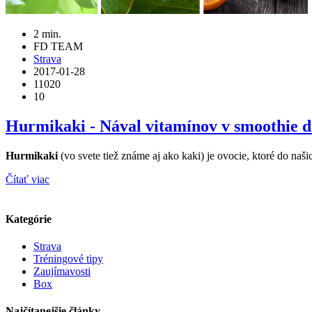
2 min.
FD TEAM
Strava
2017-01-28
11020
10
Hurmikaki - Nával vitamínov v smoothie d
Hurmikaki
(vo svete tiež známe aj ako kaki) je ovocie, ktoré do naš
Čítať viac
Kategórie
Strava
Tréningové tipy
Zaujímavosti
Box
Najčítanejšie články