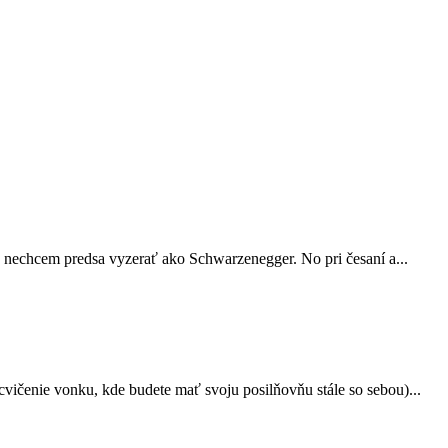
a nechcem predsa vyzerať ako Schwarzenegger. No pri česaní a...
vičenie vonku, kde budete mať svoju posilňovňu stále so sebou)...