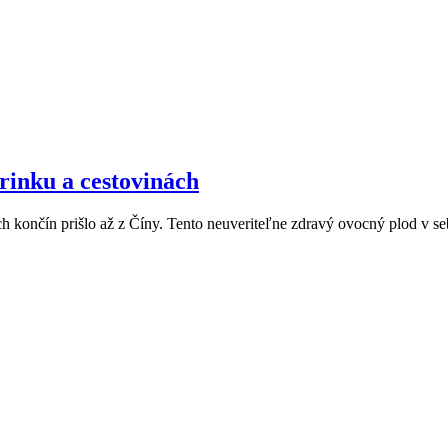
rinku a cestovinách
ich končín prišlo až z Číny. Tento neuveriteľne zdravý ovocný plod v se