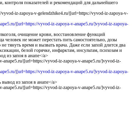
, контроля показателей и рекомендаций для дальнейшего
//vyvod-iz-zapoya-v-gelendzhike4.ru/|[url=https://vyvod-iz-zapoya-v-
алкоголя, очищение крови, восстановление функций
 человек не может перестать пить самостоятельно, дозы
 не тянуть время и вызвать врача. Даже если запой длится два
ксикации, белой горячке, инфарктам, инсультам, психозам и
од из запоя в анапе</a>
-v-anape5.ru/|[url=https://vyvod-iz-zapoya-v-anape5.ru/]vyvod-iz-
 вывод из запоя в анапе</a>
-v-anape5.ru/|[url=https://vyvod-iz-zapoya-v-anape5.ru/]vyvod-iz-