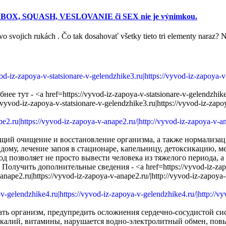
alórií. BOX, SQUASH, VESLOVANIE či SEX nie je výnimkou.
vo svojich rukách . Čo tak dosahovať všetky tieto tri elementy naraz? N
ут - <a href=https://vyvod-iz-zapoya-v-statsionare-v-gelendzhik
//vyvod-iz-zapoya-v-statsionare-v-gelendzhike3.ru|https://vyvod-iz-zapo
щий очищение и восстановление организма, а также нормализац
 дому, лечение запоя в стационаре, капельницу, детоксикацию,
д позволяет не просто вывести человека из тяжелого периода, 
олучить дополнительные сведения - <a href=https://vyvod-iz-zap
-anape2.ru|https://vyvod-iz-zapoya-v-anape2.ru/|http://vyvod-iz-zapoya
ать организм, предупредить осложнения сердечно-сосудистой сис
 калий, витамины, нарушается водно-электролитный обмен, повы