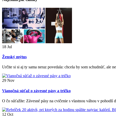
18
Jul
Ženský mýtus
Určite si si aj ty sama neraz povedala: chcela by som schudnúť, ale
29
Nov
Vianočná súťaž o závesné pásy a tričko
O čo súťažíte: Závesné pásy na cvičenie s vlastnou váhou v pohodlí 
12
Oct