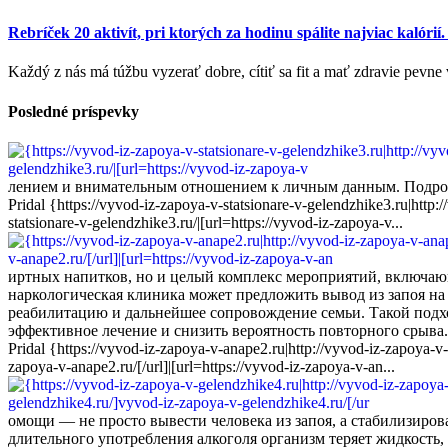
Rebríček 20 aktivít, pri ktorých za hodinu spálite najviac k
Každý z nás má túžbu vyzerať dobre, cítiť sa fit a mať zdravie pevne 
Posledné príspevky
лением и внимательным отношением к личным данным. Подробнее т
Pridal {https://vyvod-iz-zapoya-v-statsionare-v-gelendzhike3.ru|http:
statsionare-v-gelendzhike3.ru/|[url=https://vyvod-iz-zapoya-v...
иртных напитков, но и целый комплекс мероприятий, включаю
наркологическая клиника может предложить вывод из запоя на
реабилитацию и дальнейшее сопровождение семьи. Такой подхо
эффективное лечение и снизить вероятность повторного срыва. П
Pridal {https://vyvod-iz-zapoya-v-anape2.ru|http://vyvod-iz-zapoya-v
zapoya-v-anape2.ru/[/url]|[url=https://vyvod-iz-zapoya-v-an...
омощи — не просто вывести человека из запоя, а стабилизиров
длительного употребления алкоголя организм теряет жидкость,