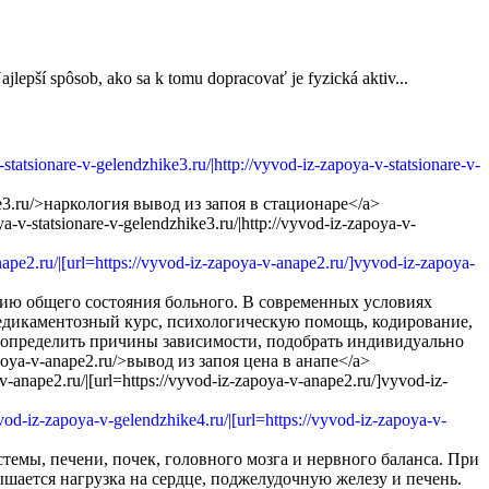
ajlepší spôsob, ako sa k tomu dopracovať je fyzická aktiv...
e3.ru/>наркология вывод из запоя в стационаре</a>
ya-v-statsionare-v-gelendzhike3.ru/|http://vyvod-iz-zapoya-v-
ию общего состояния больного. В современных условиях
 медикаментозный курс, психологическую помощь, кодирование,
а определить причины зависимости, подобрать индивидуально
oya-v-anape2.ru/>вывод из запоя цена в анапе</a>
-v-anape2.ru/|[url=https://vyvod-iz-zapoya-v-anape2.ru/]vyvod-iz-
темы, печени, почек, головного мозга и нервного баланса. При
шается нагрузка на сердце, поджелудочную железу и печень.