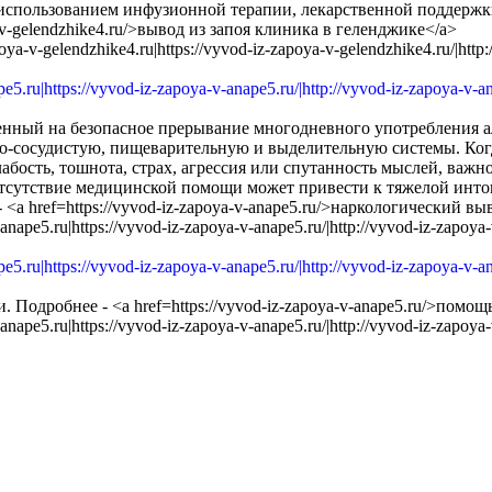
использованием инфузионной терапии, лекарственной поддержки
a-v-gelendzhike4.ru/>вывод из запоя клиника в геленджике</a>
poya-v-gelendzhike4.ru|https://vyvod-iz-zapoya-v-gelendzhike4.ru/|http:
ленный на безопасное прерывание многодневного употребления 
о-сосудистую, пищеварительную и выделительную системы. Когда
слабость, тошнота, страх, агрессия или спутанность мыслей, важно
, отсутствие медицинской помощи может привести к тяжелой инто
href=https://vyvod-iz-zapoya-v-anape5.ru/>наркологический выв
-anape5.ru|https://vyvod-iz-zapoya-v-anape5.ru/|http://vyvod-iz-zapoya
одробнее - <a href=https://vyvod-iz-zapoya-v-anape5.ru/>помощь
-anape5.ru|https://vyvod-iz-zapoya-v-anape5.ru/|http://vyvod-iz-zapoya